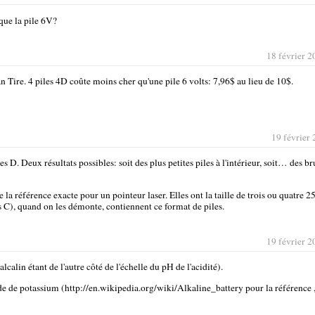
 que la pile 6V?
18 février 2
n Tire. 4 piles 4D coûte moins cher qu'une pile 6 volts: 7,96$ au lieu de 10$.
19 février 
s D. Deux résultats possibles: soit des plus petites piles à l'intérieur, soit… des br
ie la référence exacte pour un pointeur laser. Elles ont la taille de trois ou quatre 2
es C), quand on les démonte, contiennent ce format de piles.
19 février 2
lcalin étant de l'autre côté de l'échelle du pH de l'acidité).
 de potassium (http://en.wikipedia.org/wiki/Alkaline_battery pour la référence 