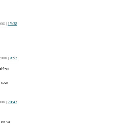
008 |
15:38
2008 |
9:52
ulûres
5 sous
008 |
20:47
, on va