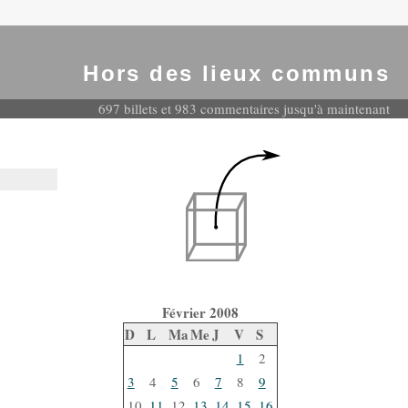
Hors des lieux communs
697 billets et 983 commentaires jusqu'à maintenant
Février 2008
D
L
Ma
Me
J
V
S
1
2
3
4
5
6
7
8
9
10
11
12
13
14
15
16