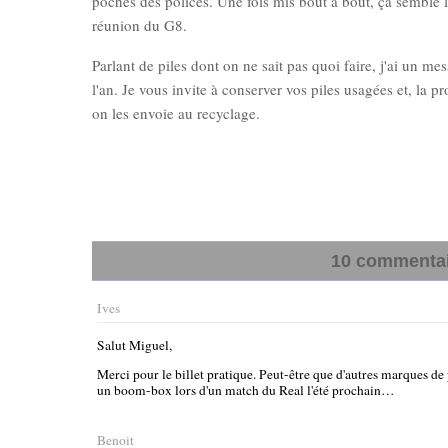
poches des polices. Une fois mis bout à bout, ça semble l
réunion du G8.
Parlant de piles dont on ne sait pas quoi faire, j'ai un 
l'an. Je vous invite à conserver vos piles usagées et, la p
on les envoie au recyclage.
10 commentair
Ives
Salut Miguel,
Merci pour le billet pratique. Peut-être que d'autres marques de 
un boom-box lors d'un match du Real l'été prochain…
Benoit