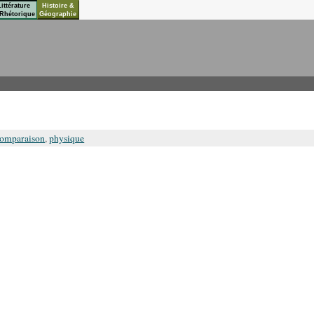
Littérature
Histoire &
Rhétorique
Géographie
omparaison
,
physique