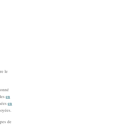
re le
donné
iles
en
chées
en
loyées.
mpes de