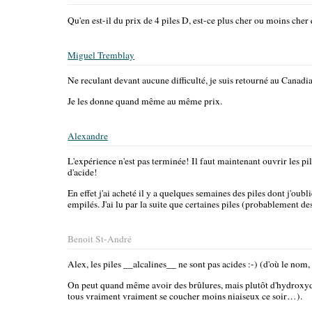
Qu'en est-il du prix de 4 piles D, est-ce plus cher ou moins cher
Miguel Tremblay
Ne reculant devant aucune difficulté, je suis retourné au Canadia
Je les donne quand même au même prix.
Alexandre
L'expérience n'est pas terminée! Il faut maintenant ouvrir les pile
d'acide!
En effet j'ai acheté il y a quelques semaines des piles dont j'oubl
empilés. J'ai lu par la suite que certaines piles (probablement d
Benoit St-André
Alex, les piles __alcalines__ ne sont pas acides :-) (d'où le nom, a
On peut quand même avoir des brûlures, mais plutôt d'hydroxyde
tous vraiment vraiment se coucher moins niaiseux ce soir…).