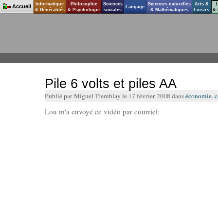
Informatique
Philosophie
Sciences
Sciences naturelles
Arts &
Accueil
Langage
& Généralités
& Psychologie
sociales
& Mathématiques
Loisirs
& 
Pile 6 volts et piles AA
Publié par Miguel Tremblay le 17 février 2008 dans
économie
,
c
Lou m'a envoyé ce vidéo par courriel: