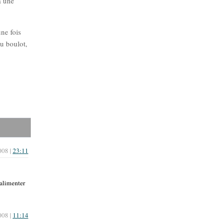
à une
une fois
au boulot,
008 |
23:11
 alimenter
008 |
11:14