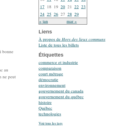
17
18
19
20
21
22
23
24
25
26
27
28
29
« jan
mar »
Liens
À propos de
Hors des lieux communs
Liste de tous les billets
si bonne
Étiquettes
commerce et industrie
comparaison
nc au
court métrage
on ne peut
démocratie
environnement
gouvernement du canada
gouvernement du québec
histoire
Québec
technologies
Voir tous les tags