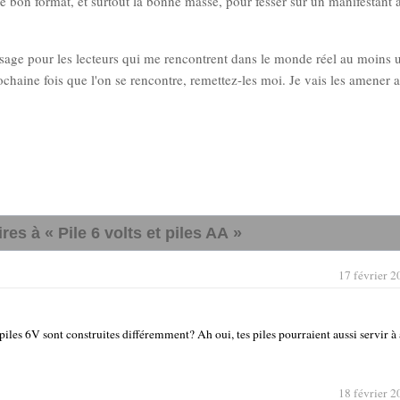
e bon format, et surtout la bonne masse, pour fesser sur un manifestant 
message pour les lecteurs qui me rencontrent dans le monde réel au moins 
rochaine fois que l'on se rencontre, remettez-les moi. Je vais les amener 
es à « Pile 6 volts et piles AA »
17 février 2
piles 6V sont construites différemment? Ah oui, tes piles pourraient aussi servir à
18 février 2