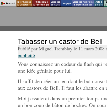
Informatique
Philosophie
Sciences
Sciences naturelles
Arts &
Accueil
Langage
& Généralités
& Psychologie
sociales
& Mathématiques
Loisirs
& 
Tabasser un castor de Bell
Publié par Miguel Tremblay le 11 mars 2008
publicité
Vous connaissez un codeur de flash qui re
une idée géniale pour lui.
Il suffit de créer un jeu dont le but consis
aux castors de Bell. Il faut les abattre en
Moi j'essaierai dans un premier temps un
un bon coup de bâton de hockey. On pourr