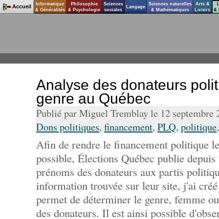
Informatique
Philosophie
Sciences
Sciences naturelles
Arts &
Accueil
Langage
& Généralités
& Psychologie
sociales
& Mathématiques
Loisirs
& 
Analyse des donateurs polit
genre au Québec
Publié par Miguel Tremblay le 12 septembre
Dons politiques
,
financement
,
PLQ
,
politique
Afin de rendre le financement politique le
possible, Élections Québec publie depuis
prénoms des donateurs aux partis politiqu
information trouvée sur leur site, j'ai cré
permet de déterminer le genre, femme 
des donateurs. Il est ainsi possible d'ob