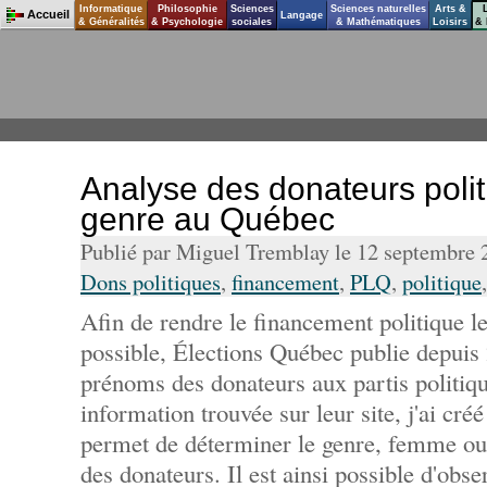
Informatique
Philosophie
Sciences
Sciences naturelles
Arts &
Accueil
Langage
& Généralités
& Psychologie
sociales
& Mathématiques
Loisirs
& 
Analyse des donateurs polit
genre au Québec
Publié par Miguel Tremblay le 12 septembre
Dons politiques
,
financement
,
PLQ
,
politique
Afin de rendre le financement politique le
possible, Élections Québec publie depuis
prénoms des donateurs aux partis politiqu
information trouvée sur leur site, j'ai cré
permet de déterminer le genre, femme 
des donateurs. Il est ainsi possible d'ob