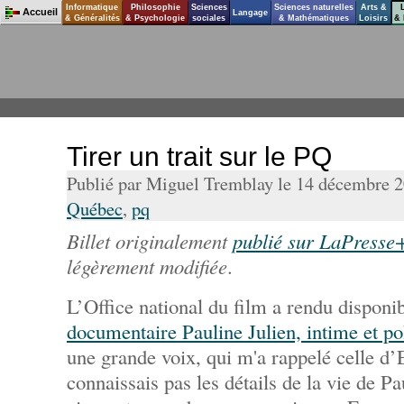
Informatique
Philosophie
Sciences
Sciences naturelles
Arts &
Accueil
Langage
& Généralités
& Psychologie
sociales
& Mathématiques
Loisirs
& 
Tirer un trait sur le PQ
Publié par Miguel Tremblay le 14 décembre 
Québec
,
pq
Billet originalement
publié sur LaPresse
légèrement modifiée
.
L’Office national du film a rendu disponib
documentaire Pauline Julien, intime et po
une grande voix, qui m'a rappelé celle d’E
connaissais pas les détails de la vie de P