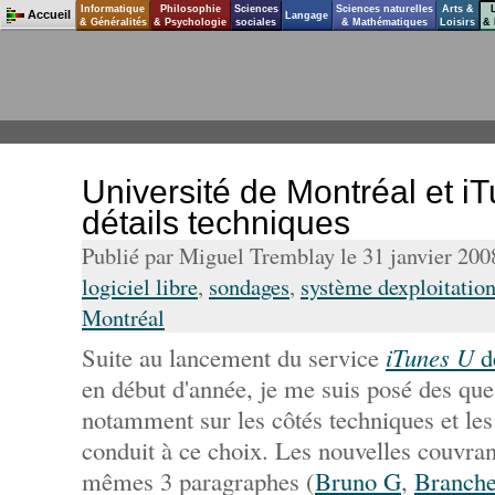
Informatique
Philosophie
Sciences
Sciences naturelles
Arts &
Accueil
Langage
& Généralités
& Psychologie
sociales
& Mathématiques
Loisirs
& 
Université de Montréal et iT
détails techniques
Publié par Miguel Tremblay le 31 janvier 20
logiciel libre
,
sondages
,
système dexploitatio
Montréal
Suite au lancement du service
iTunes U
de
en début d'année, je me suis posé des ques
notamment sur les côtés techniques et le
conduit à ce choix. Les nouvelles couvrant
mêmes 3 paragraphes (
Bruno G
,
Branche