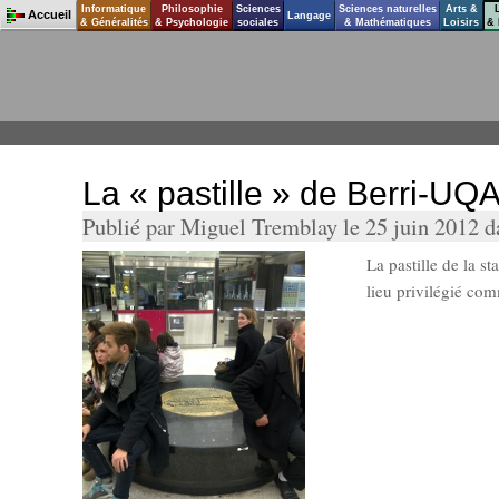
Informatique
Philosophie
Sciences
Sciences naturelles
Arts &
Accueil
Langage
& Généralités
& Psychologie
sociales
& Mathématiques
Loisirs
& 
La « pastille » de Berri-UQ
Publié par Miguel Tremblay le 25 juin 2012 
La pastille de la s
lieu privilégié co