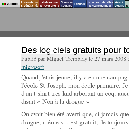
Informatique
Philosophie
Sciences
Sciences naturelles
Arts &
Accueil
Langage
& Généralités
& Psychologie
sociales
& Mathématiques
Loisirs
& 
Des logiciels gratuits pour to
Publié par Miguel Tremblay le 27 mars 2008
microsoft
Quand j'étais jeune, il y a eu une campag
l'école St-Joseph, mon école primaire. Je
d'un t-shirt très laid arborant un coq, au
disait « Non à la drogue ».
On avait bien été averti que, si jamais que
drogue, même si c'est gratuit, de toujou