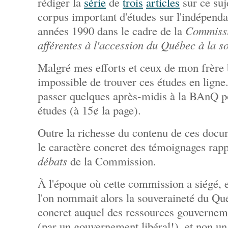
rédiger la
série
de
trois
articles
sur ce suj
corpus important d'études sur l'indépenda
années 1990 dans le cadre de la
Commissi
afférentes à l'accession du Québec à la s
Malgré mes efforts et ceux de mon frère b
impossible de trouver ces études en ligne.
passer quelques après-midis à la BAnQ p
études (à 15¢ la page).
Outre la richesse du contenu de ces docum
le caractère concret des témoignages rap
débats
de la Commission.
À l'époque où cette commission a siégé, 
l'on nommait alors la souveraineté du Qué
concret auquel des ressources gouverneme
(par un gouvernement libéral!), et non un