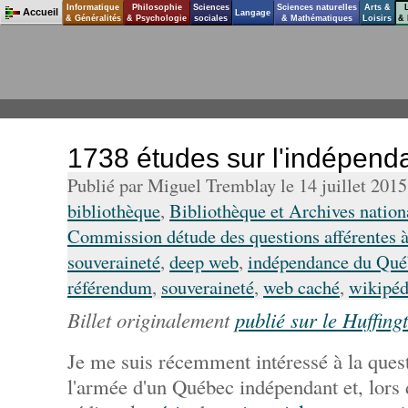
Informatique
Philosophie
Sciences
Sciences naturelles
Arts &
Accueil
Langage
& Généralités
& Psychologie
sociales
& Mathématiques
Loisirs
& 
1738 études sur l'indépen
Publié par Miguel Tremblay le 14 juillet 201
bibliothèque
,
Bibliothèque et Archives natio
Commission détude des questions afférentes à
souveraineté
,
deep web
,
indépendance du Qué
référendum
,
souveraineté
,
web caché
,
wikipéd
Billet originalement
publié sur le Huffing
Je me suis récemment intéressé à la quest
l'armée d'un Québec indépendant et, lors