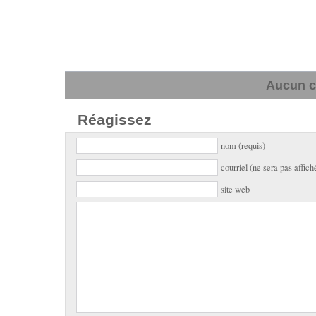
Aucun c
Réagissez
nom (requis)
courriel (ne sera pas affich
site web