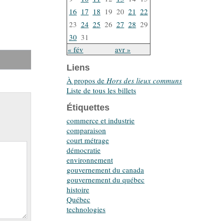
16
17
18
19
20
21
22
23
24
25
26
27
28
29
30
31
« fév
avr »
Liens
À propos de
Hors des lieux communs
Liste de tous les billets
Étiquettes
commerce et industrie
comparaison
court métrage
démocratie
environnement
gouvernement du canada
gouvernement du québec
histoire
Québec
technologies