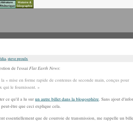
Littérature
Histoire &
Rhétorique
Géographie
dia
,
steve proulx
estion de l'essai
Flat Earth News
:
 la « mise en forme rapide de contenus de seconde main, conçus pour
x qui le fournissent. »
er ce qu'il a lu sur
un autre billet dans la blogosphère
. Sans ajout d'inf
, peut-être que ceci explique cela.
vent essentiellement que de courroie de transmission, me rappelle un bille