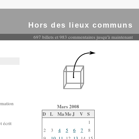
Hors des lieux communs
697 billets et 983 commentaires jusqu'à maintenant
ormation
Mars 2008
D
L
Ma
Me
J
V
S
1
t écrit
2
3
4
5
6
7
8
9
10
11
12
13
14
15