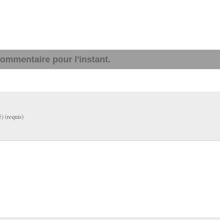
ommentaire pour l'instant.
é) (requis)