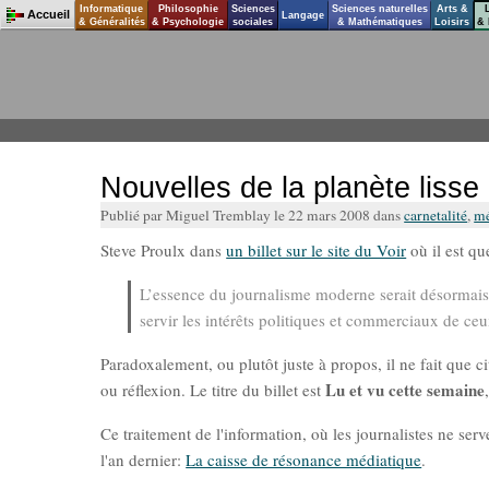
Informatique
Philosophie
Sciences
Sciences naturelles
Arts &
Accueil
Langage
& Généralités
& Psychologie
sociales
& Mathématiques
Loisirs
& 
Nouvelles de la planète lisse
Publié par Miguel Tremblay le 22 mars 2008 dans
carnetalité
,
mé
Steve Proulx dans
un billet sur le site du Voir
où il est qu
L’essence du journalisme moderne serait désormais
servir les intérêts politiques et commerciaux de ceu
Paradoxalement, ou plutôt juste à propos, il ne fait que cit
Lu et vu cette semaine
ou réflexion. Le titre du billet est
Ce traitement de l'information, où les journalistes ne ser
l'an dernier:
La caisse de résonance médiatique
.