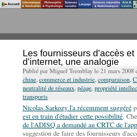
Informatique
Philosophie
Sciences
Sciences naturelles
Arts &
Accueil
Langage
& Généralités
& Psychologie
sociales
& Mathématiques
Loisirs
& 
Les fournisseurs d'accès et 
d'internet, une analogie
Publié par Miguel Tremblay le 21 mars 2008
chine
,
commerce et industrie
,
comparaison
,
C
neutralité de réseaux
,
péage
,
propriété intelle
transports
Nicolas Sarkozy l'a récemment suggéré
p
est en train d'étudier cette possibilité
. Che
de l'ADISQ a demandé au CRTC de l'app
suggestion de faire des fournisseurs d'acc