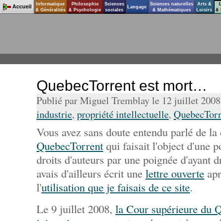
Informatique
Philosophie
Sciences
Sciences naturelles
Arts &
Accueil
Langage
& Généralités
& Psychologie
sociales
& Mathématiques
Loisirs
& 
QuebecTorrent est mort…
Publié par Miguel Tremblay le 12 juillet 200
industrie
,
propriété intellectuelle
,
QuebecTorr
Vous avez sans doute entendu parlé de la d
QuebecTorrent
qui faisait l'object d'une 
droits d'auteurs par une poignée d'ayant dro
avais d'ailleurs écrit une
lettre ouverte
apr
l'
utilisation que je faisais de ce site
.
Le 9 juillet 2008,
la Cour supérieure du 